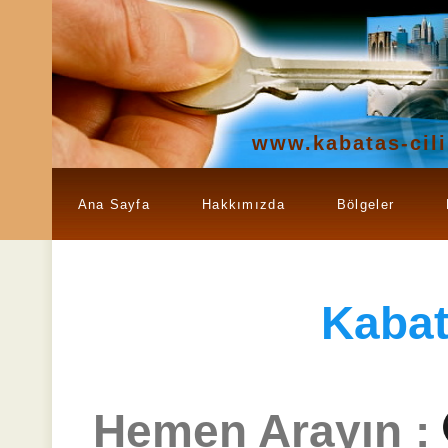
www.kabatas-cil
Ana Sayfa
Hakkımızda
Bölgeler
Kaba
Hemen Arayın :