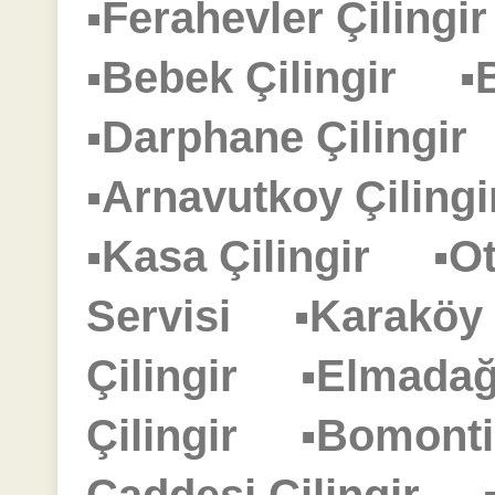
▪Ferahevler Çiling
▪Bebek Çilingir
▪
▪Darphane Çilingi
▪Arnavutkoy Çilin
▪Kasa Çilingir
▪O
Servisi
▪Karaköy
Çilingir
▪Elmadağ
Çilingir
▪Bomonti