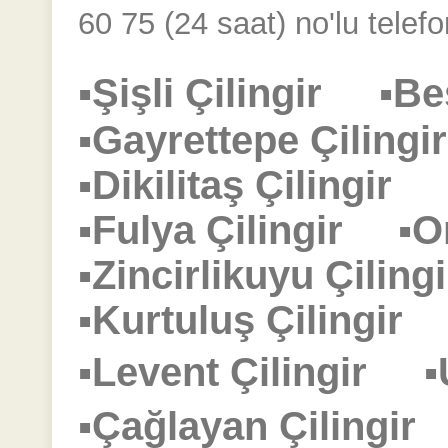
60 75 (24 saat) no'lu telefo
▪Şişli Çilingir
▪Be
▪Gayrettepe Çilin
▪Dikilitaş Çilingir
▪Fulya Çilingir
▪O
▪Zincirlikuyu Çili
▪Kurtuluş Çilingi
▪Levent Çilingir
▪
▪Çağlayan Çilingi